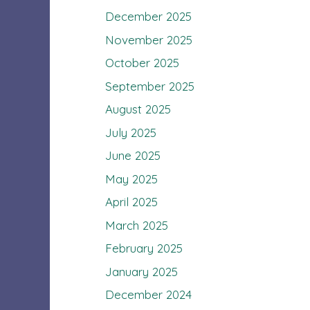
December 2025
November 2025
October 2025
September 2025
August 2025
July 2025
June 2025
May 2025
April 2025
March 2025
February 2025
January 2025
December 2024