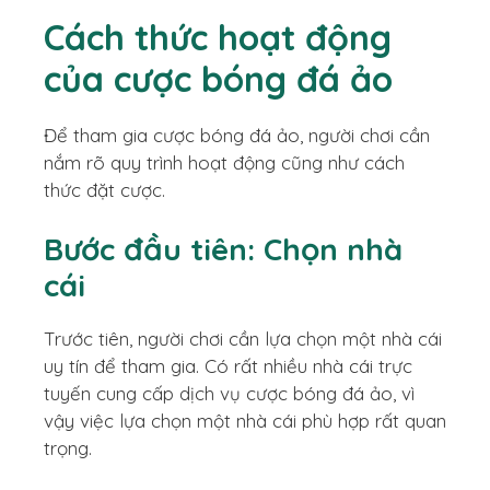
Cách thức hoạt động
của cược bóng đá ảo
Để tham gia cược bóng đá ảo, người chơi cần
nắm rõ quy trình hoạt động cũng như cách
thức đặt cược.
Bước đầu tiên: Chọn nhà
cái
Trước tiên, người chơi cần lựa chọn một nhà cái
uy tín để tham gia. Có rất nhiều nhà cái trực
tuyến cung cấp dịch vụ cược bóng đá ảo, vì
vậy việc lựa chọn một nhà cái phù hợp rất quan
trọng.