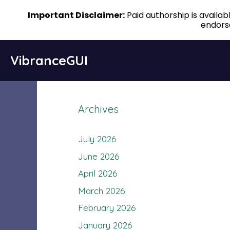
Important Disclaimer:
Paid authorship is availa
endorse
Skip
VibranceGUI
to
content
Archives
July 2026
June 2026
April 2026
March 2026
February 2026
January 2026