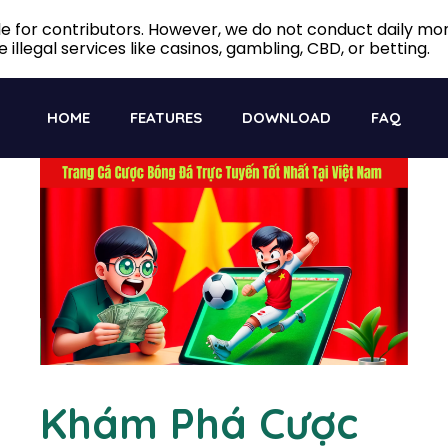
ble for contributors. However, we do not conduct daily m
 illegal services like casinos, gambling, CBD, or betting.
HOME
FEATURES
DOWNLOAD
FAQ
Khám Phá Cược